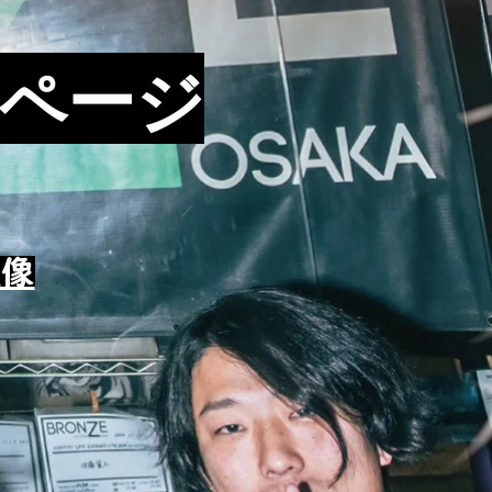
者ページ
映像