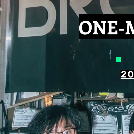
ONE
20