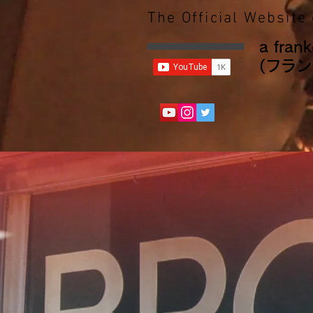
The Official Website 
a fran
(フラン