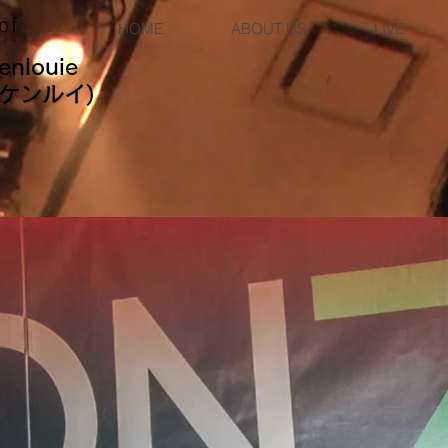
of
HOME
ABOUT US
LIVE
kenlouie
ケンルイ)