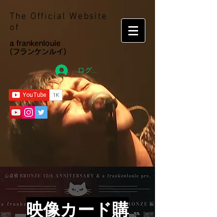
The Official Website
of
a frankenlouie
(フランケンルイ)
ログイン
​映像カード購